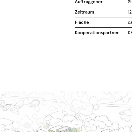
Auftraggeber
S
Zeitraum
1
Fläche
ca
Kooperationspartner
K