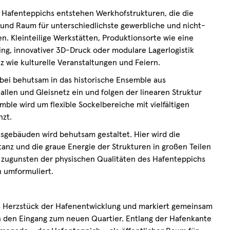
 Hafenteppichs entstehen Werkhofstrukturen, die die
 und Raum für unterschiedlichste gewerbliche und nicht-
. Kleinteilige Werkstätten, Produktionsorte wie eine
ming, innovativer 3D-Druck oder modulare Lagerlogistik
tz wie kulturelle Veranstaltungen und Feiern.
bei behutsam in das historische Ensemble aus
len und Gleisnetz ein und folgen der linearen Struktur
ble wird um flexible Sockelbereiche mit vielfältigen
nzt.
gebäuden wird behutsam gestaltet. Hier wird die
nz und die graue Energie der Strukturen in großen Teilen
r zugunsten der physischen Qualitäten des Hafenteppichs
n umformuliert.
s Herzstück der Hafenentwicklung und markiert gemeinsam
n den Eingang zum neuen Quartier. Entlang der Hafenkante