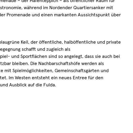
omenade – der Hafenteppich – als öffentlicher Raum für
astronomie, während im Nordender Quartiersanker mit
der Promenade und einen markanten Aussichtspunkt über
blaugrüne Keil, der öffentliche, halböffentliche und private
egegnung schafft und zugleich als
iel- und Sportflächen sind so angelegt, dass sie auch bei
zbar bleiben.
Die Nachbarschaftshöfe werden als
te mit Spielmöglichkeiten, Gemeinschaftsgärten und
tet. Im Westen entsteht ein neues Entree für den
nd Ausblick auf die Fulda.