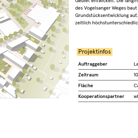
Gebiet entwickelt. Die langf
des Vogelsanger Weges baut a
Grundstücksentwicklung auf,
zeitlich höchstunterschiedlich
Projektinfos
Auftraggeber
L
Zeitraum
1
Fläche
Ca
Kooperationspartner
w