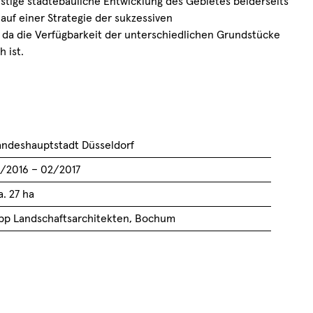
ristige städtebauliche Entwicklung des Gebietes beiderseits
uf einer Strategie der sukzessiven
 da die Verfügbarkeit der unterschiedlichen Grundstücke
 ist.
andeshauptstadt Düsseldorf
0/2016 – 02/2017
. 27 ha
bp Landschaftsarchitekten, Bochum