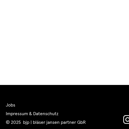
Jobs
Impressum & Datenschutz
© 2025 bjp | bläser jansen partner GbR