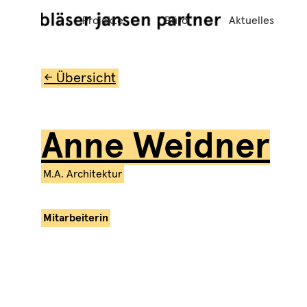
Projekte
Büro
Aktuelles
← Übersicht
Anne Weidner
M.A. Architektur
Mitarbeiterin